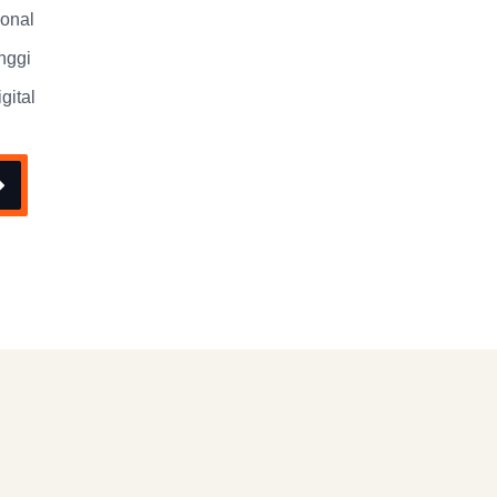
ional
nggi
gital