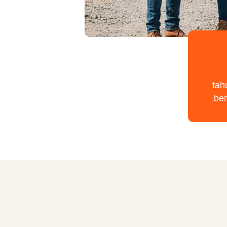
tah
be