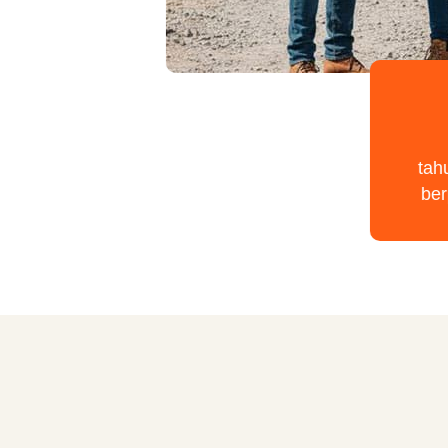
tah
be