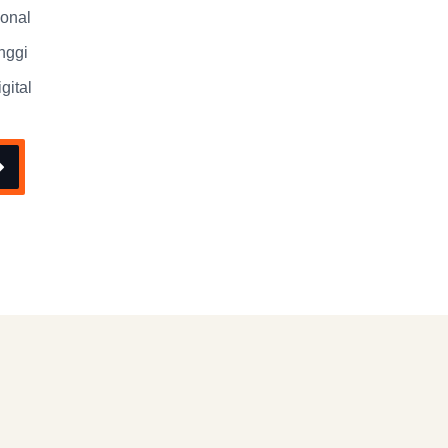
ional
nggi
gital