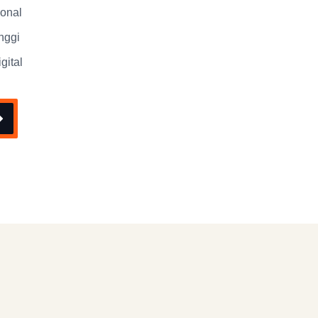
ional
nggi
gital