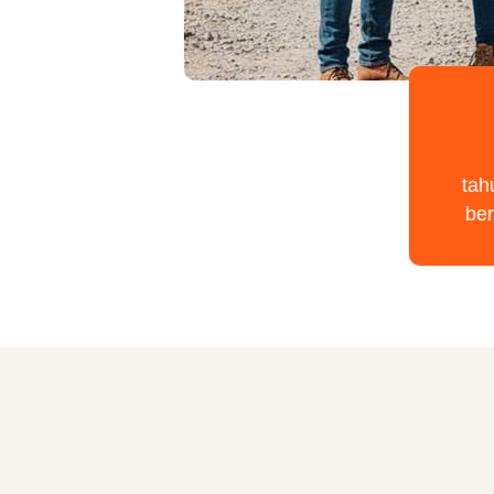
tah
be