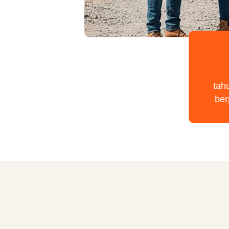
tah
be