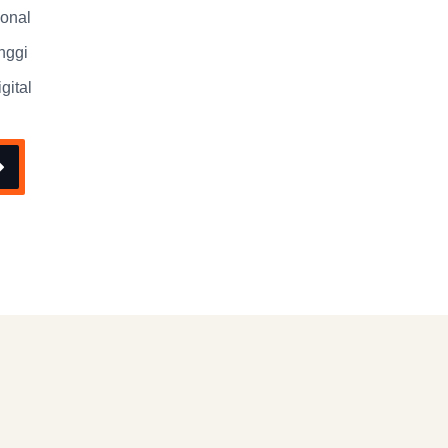
ional
nggi
gital