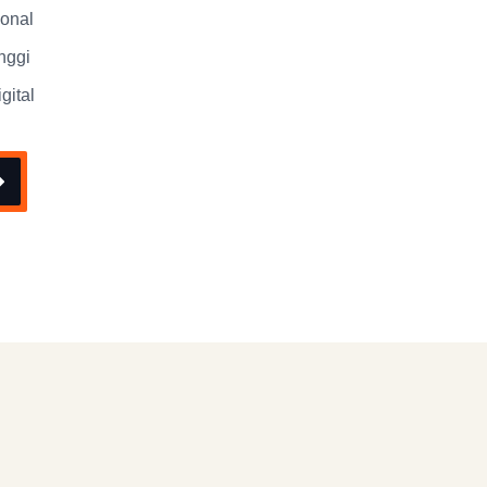
ional
nggi
gital