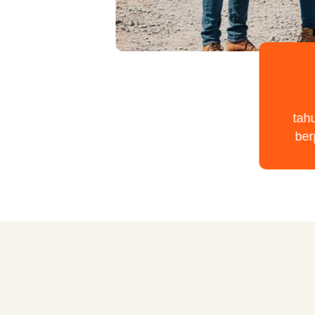
tah
be